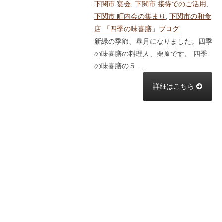
下関市 宴会
,
下関市 接待でのご活用
,
下関市 町内会の集まり
,
下関市の和食
店 「四季の味喜膳」ブログ
新緑の季節、皐月になりました。四季
の味喜膳の料理人、栗原です。 四季
の味喜膳の５ …
詳細はこちら