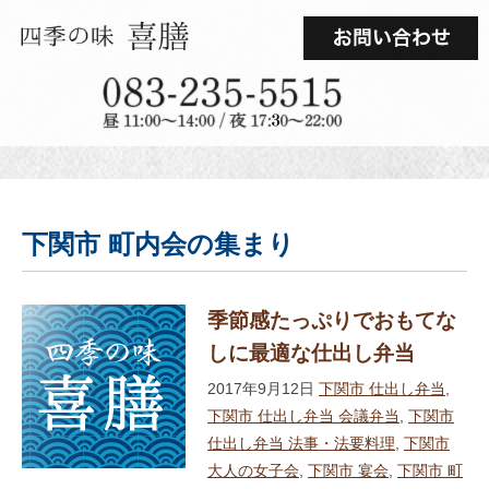
下関市 町内会の集まり
季節感たっぷりでおもてな
しに最適な仕出し弁当
2017年9月12日
下関市 仕出し弁当
,
下関市 仕出し弁当 会議弁当
,
下関市
仕出し弁当 法事・法要料理
,
下関市
大人の女子会
,
下関市 宴会
,
下関市 町