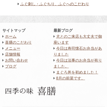
ふぐ刺し・ふぐちり、ふぐへのこだわり
サイトマップ
最新ブログ
ホーム
犬とのご来店も大丈夫で御
喜膳のこだわり
座います
メニュー
今日は寿司懐石お弁当があ
店舗情報
りました
お問い合わせ
今日は法事のお弁当が有り
ブログ
ました。
まぐろ丼を初めました！
8月の前菜です。