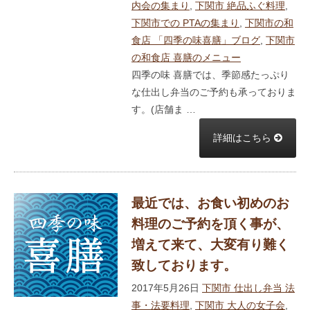
内会の集まり
,
下関市 絶品ふぐ料理
,
下関市での PTAの集まり
,
下関市の和
食店 「四季の味喜膳」ブログ
,
下関市
の和食店 喜膳のメニュー
四季の味 喜膳では、季節感たっぷり
な仕出し弁当のご予約も承っておりま
す。(店舗ま …
詳細はこちら
最近では、お食い初めのお
料理のご予約を頂く事が、
増えて来て、大変有り難く
致しております。
2017年5月26日
下関市 仕出し弁当 法
事・法要料理
,
下関市 大人の女子会
,