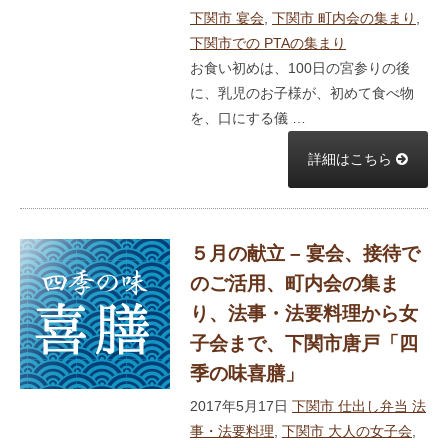
下関市 宴会
,
下関市 町内会の集まり
,
下関市での PTAの集まり
お食い初めは、100日の宮参りの後
に、乳児のお子様が、初めて食べ物
を、口にする儀 …
詳細はこちら
５月の献立 – 宴会、接待で
のご活用、町内会の集ま
り、法事・法要料理から女
子会まで、下関市唐戸「四
季の味喜膳」
2017年5月17日
下関市 仕出し弁当 法
事・法要料理
,
下関市 大人の女子会
,