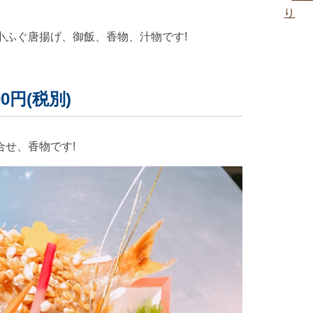
り
小ふぐ唐揚げ、御飯、香物、汁物です!
0円(税別)
せ、香物です!