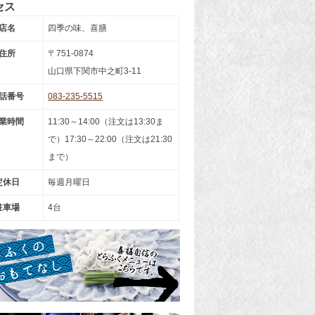
セス
店名
四季の味、喜膳
住所
〒751-0874
山口県下関市中之町3-11
話番号
083-235-5515
業時間
11:30～14:00（注文は13:30ま
で）17:30～22:00（注文は21:30
まで）
定休日
毎週月曜日
駐車場
4台