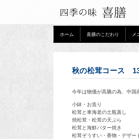
ホーム
喜膳のこだわり
メ
秋の松茸コース 13
今年は物価が高騰の為、中国産で
小鉢・お造り
松茸と車海老の土瓶蒸し
焼松茸・松茸の天ぷら
松茸と海鮮バター焼き
松茸ぞうすい・香物・デザー