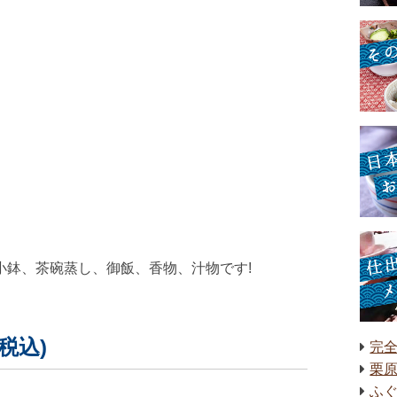
小鉢、茶碗蒸し、御飯、香物、汁物です!
税込)
完
栗
ふ