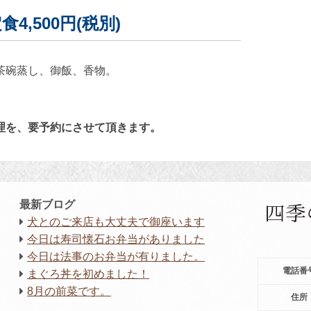
4,500
円(税別)
茶碗蒸し、御飯、香物。
理を、要予約にさせて頂きます。
最新ブログ
犬とのご来店も大丈夫で御座います
今日は寿司懐石お弁当がありました
今日は法事のお弁当が有りました。
電話番
まぐろ丼を初めました！
8月の前菜です。
住所