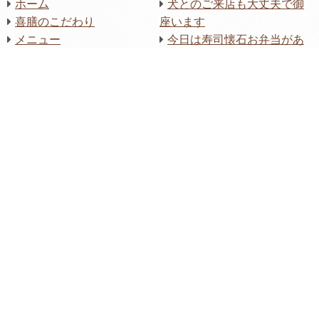
ホーム
犬とのご来店も大丈夫で御
喜膳のこだわり
座います
メニュー
今日は寿司懐石お弁当があ
店舗情報
りました
お問い合わせ
今日は法事のお弁当が有り
ブログ
ました。
まぐろ丼を初めました！
8月の前菜です。
電話番号
083-235-5515
住所
〒751-0874 山口県下関市中之町3-11
営業時間
11:00～14:00（注文は13:30まで）17:30～
22:00（注文は21:30まで）