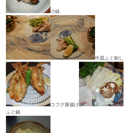
小鉢
中皿ふぐ刺し
コフグ唐揚げ
ふぐ鍋