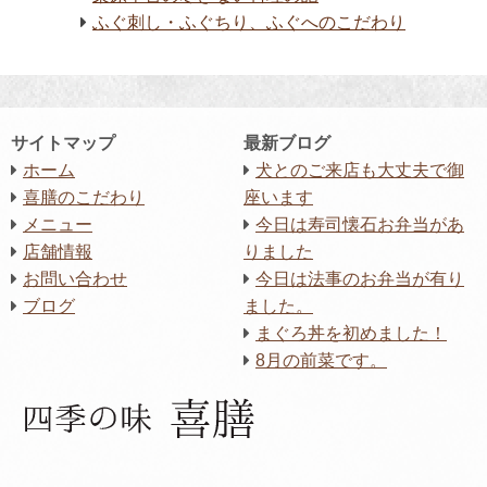
ふぐ刺し・ふぐちり、ふぐへのこだわり
サイトマップ
最新ブログ
ホーム
犬とのご来店も大丈夫で御
喜膳のこだわり
座います
メニュー
今日は寿司懐石お弁当があ
店舗情報
りました
お問い合わせ
今日は法事のお弁当が有り
ブログ
ました。
まぐろ丼を初めました！
8月の前菜です。